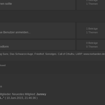
hen sollte
1 Themen
1 Beiträge
e Benutzer anmelden...
1 Themen
0 Beiträge
extform
0 Themen
ng Suns
,
Das Schwarze Auge
,
Friedhof
,
Sonstiges
,
Call of Cthulhu
,
LARP
,
www.norbarden.de
Board
en
tglieder. Neuestes Mitglied:
Janney
...
"
( 10.Juni.2015, 21:46:36 )