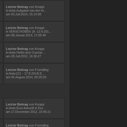
Letzter Beitrag
von
Knoppi
in
Antw:Aufgaben bei den Kr...
am 03.Juli.2014, 15:14:08
Letzter Beitrag
von
Knoppi
in
VERSCHOBEN: [8.-12.8.201...
am 08.Januar.2014, 17:05:40
Letzter Beitrag
von
Knoppi
in
Antw:Heiße jetzt Gashat ...
am 28.Juli.2012, 16:36:27
Letzter Beitrag
von
Fremdling
in
Antw:[13. - 17.8.2014] E...
am 05.August.2014, 00:29:20
Letzter Beitrag
von
Knoppi
in
Antw:Eure Ankunft in Esc...
am 17.Dezember.2012, 15:46:21
Letzter Beitrag
von
Fremdling