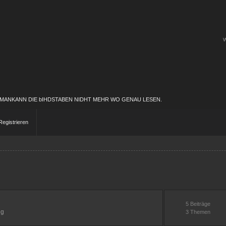
W
 MANKANN DIE bIHDSTABEN NIDHT MEHR WO GENAU LESEN.
Registrieren
5 Beiträge
ug
3 Themen