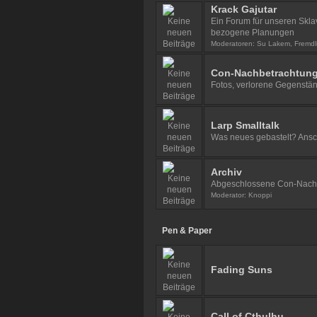
Krack Gajutar
Ein Forum für unseren Skla
bezogene Planungen
Moderatoren:
Su Lakem
,
Fremdl
Con-Nachbetrachtun
Fotos, verlorene Gegenstä
Larp Smalltalk
Was neues gebastelt? Ansc
Archiv
Abgeschlossene Con-Nach
Moderator:
Knoppi
Pen & Paper
Fading Suns
Call of Cthulhu