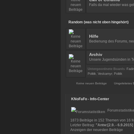
Falls da mal wieder was ge
Random (was nicht oben hingehört)
Hilfe
Bedienung des Forums, neu
Archiv
Unsere Jugendsünden in T
Untergeordnete Boards
:
Fadi
Politik
,
Veskamyr
,
Politik
Keine neuen Beiträge
Umgeleitetes 
KNoFaFo - Info-Center
Forumstatistik
1873 Beiträge in 152 Themen von 16 Mi
Letzter Beitrag:
"
Antw:[2.9. - 6.9.2015] I
Anzeigen der neuesten Beiträge