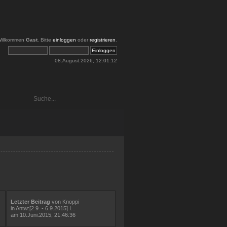
illkommen
Gast
. Bitte
einloggen
oder
registrieren
.
08.August.2026, 12:01:12
Letzter Beitrag
von
Knoppi
in
Antw:[2.9. - 6.9.2015] I...
am 10.Juni.2015, 21:46:36