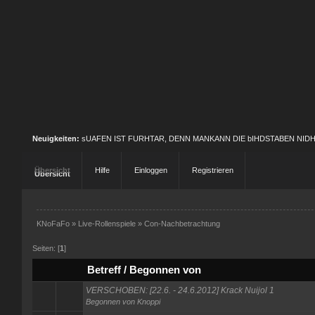
Neuigkeiten:
sUAFEN IST FURHTAR, DENN MANKANN DIE bIHDSTABEN NID
Übersicht
Hilfe
Einloggen
Registrieren
KNoFaFo
»
Live-Rollenspiele
»
Con-Nachbetrachtung
Seiten: [
1
]
Betreff
/
Begonnen von
VERSCHOBEN: [22.6. - 24.6.2012] Krack Nuijol 1
Begonnen von
Knoppi