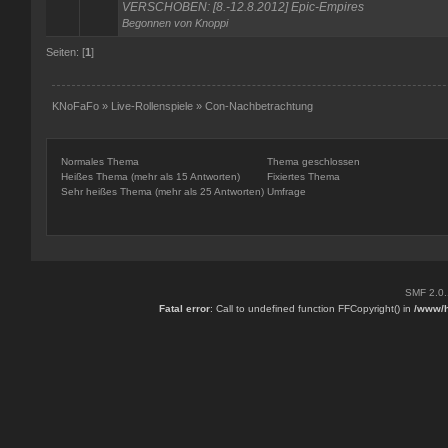
VERSCHOBEN: [8.-12.8.2012] Epic-Empires
Begonnen von
Knoppi
Seiten: [
1
]
KNoFaFo
»
Live-Rollenspiele
»
Con-Nachbetrachtung
Normales Thema
Thema geschlossen
Heißes Thema (mehr als 15 Antworten)
Fixiertes Thema
Sehr heißes Thema (mehr als 25 Antworten)
Umfrage
SMF 2.0
Fatal error
: Call to undefined function FFCopyright() in
/www/h