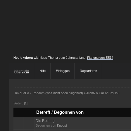
Neuigkeiten:
wichtiges Thema zum Jahresanfang:
Planung von EE14
Übersicht
Hilfe
Einloggen
Registrieren
KNoFaFo
»
Random (was nicht oben hingehört)
»
Archiv
»
Call of Cthulhu
Seiten: [
1
]
Betreff
/
Begonnen von
Die Rettung
Begonnen von
Knoppi