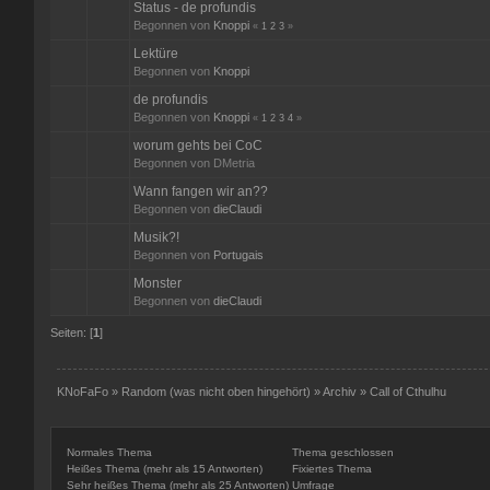
Status - de profundis
Begonnen von
Knoppi
«
1
2
3
»
Lektüre
Begonnen von
Knoppi
de profundis
Begonnen von
Knoppi
«
1
2
3
4
»
worum gehts bei CoC
Begonnen von DMetria
Wann fangen wir an??
Begonnen von
dieClaudi
Musik?!
Begonnen von
Portugais
Monster
Begonnen von
dieClaudi
Seiten: [
1
]
KNoFaFo
»
Random (was nicht oben hingehört)
»
Archiv
»
Call of Cthulhu
Normales Thema
Thema geschlossen
Heißes Thema (mehr als 15 Antworten)
Fixiertes Thema
Sehr heißes Thema (mehr als 25 Antworten)
Umfrage