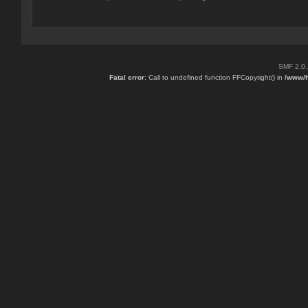
SMF 2.0
Fatal error
: Call to undefined function FFCopyright() in
/www/h