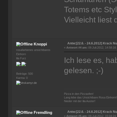
Totems etc Sty
Vielleicht liest
Antw:[22.6. - 24.6.2012] Krack Nui
Knoppi
«
Antwort #4 am:
09.Juli.2012, 14:58:16
rosafarbenes unsichtbares
Einhorn
Ich lese es, ha
lila Furz
gelesen. ;-)
Beiträge: 500
Karma: 0
Pizza in den Pizzaofen!
Lang lebe das Unsichtbare Rosa Einhorn!
Nieder mit der lila Auster!
Antw:[22.6. - 24.6.2012] Krack Nui
Fremdling
«
Antwort #5 am:
09.Juli.2012, 15:04:24