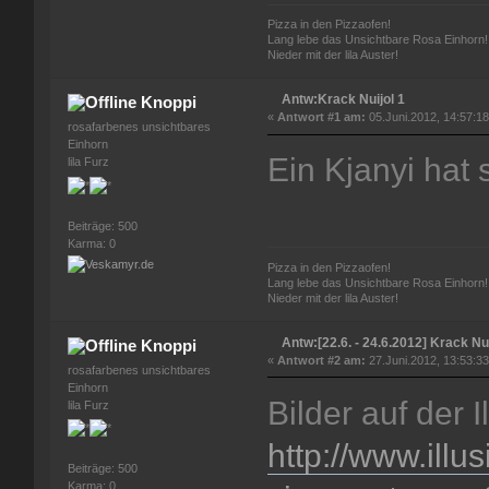
Pizza in den Pizzaofen!
Lang lebe das Unsichtbare Rosa Einhorn!
Nieder mit der lila Auster!
Antw:Krack Nuijol 1
Knoppi
«
Antwort #1 am:
05.Juni.2012, 14:57:18
rosafarbenes unsichtbares
Einhorn
Ein Kjanyi hat
lila Furz
Beiträge: 500
Karma: 0
Pizza in den Pizzaofen!
Lang lebe das Unsichtbare Rosa Einhorn!
Nieder mit der lila Auster!
Antw:[22.6. - 24.6.2012] Krack Nui
Knoppi
«
Antwort #2 am:
27.Juni.2012, 13:53:33
rosafarbenes unsichtbares
Einhorn
Bilder auf der 
lila Furz
http://www.illu
Beiträge: 500
Karma: 0