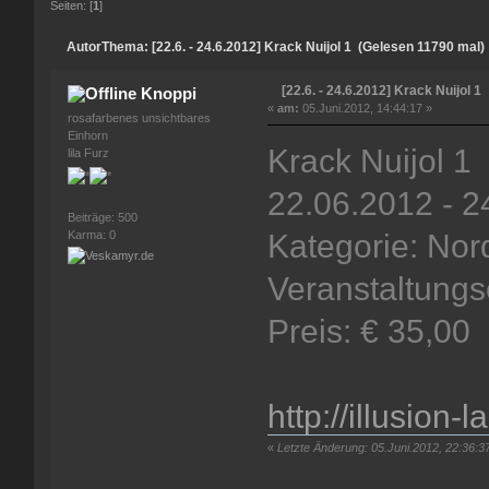
Seiten: [
1
]
Autor
Thema: [22.6. - 24.6.2012] Krack Nuijol 1 (Gelesen 11790 mal)
[22.6. - 24.6.2012] Krack Nuijol 1
Knoppi
«
am:
05.Juni.2012, 14:44:17 »
rosafarbenes unsichtbares
Einhorn
Krack Nuijol 1
lila Furz
22.06.2012 - 2
Beiträge: 500
Kategorie: Nor
Karma: 0
Veranstaltungs
Preis: € 35,00
http://illusion-l
«
Letzte Änderung: 05.Juni.2012, 22:36:3