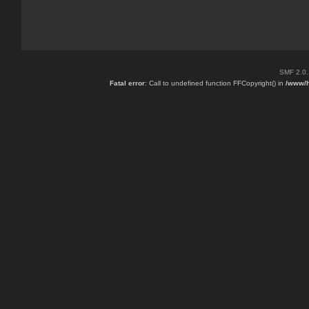
SMF 2.0
Fatal error
: Call to undefined function FFCopyright() in
/www/h