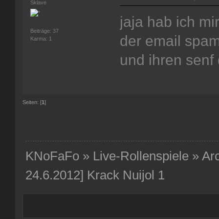
Sklave
jaja hab ich m
Beiträge: 37
der email spam 
Karma: 1
und ihren senf
Seiten: [
1
]
KNoFaFo
»
Live-Rollenspiele
»
Ar
24.6.2012] Krack Nuijol 1