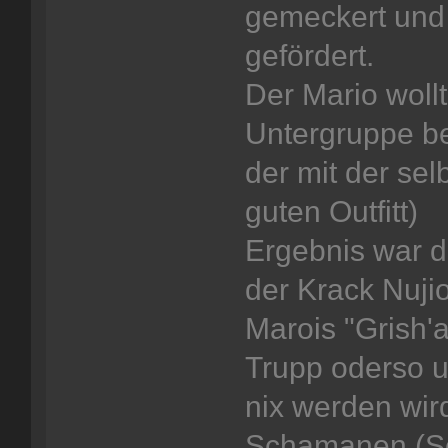
gemeckert und
gefördert.
Der Mario wollt
Untergruppe be
der mit der s
guten Outfitt)
Ergebnis war d
der Krack Nujio
Marois "Grish'
Trupp oderso u
nix werden wird
Schamanen (So 