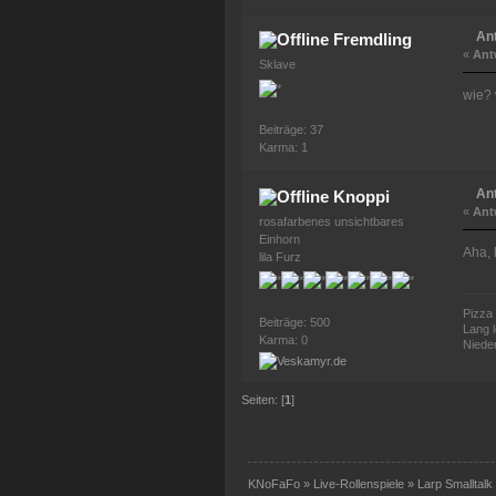
An
Fremdling
«
Ant
Sklave
wie?
Beiträge: 37
Karma: 1
An
Knoppi
«
Ant
rosafarbenes unsichtbares
Einhorn
Aha, 
lila Furz
Pizza 
Beiträge: 500
Lang 
Karma: 0
Nieder
Seiten: [
1
]
KNoFaFo
»
Live-Rollenspiele
»
Larp Smalltalk