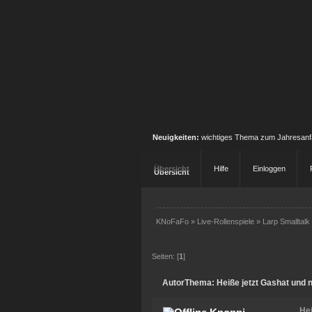
Neuigkeiten:
wichtiges Thema zum Jahresan
Übersicht
Hilfe
Einloggen
KNoFaFo
»
Live-Rollenspiele
»
Larp Smalltalk
Seiten: [
1
]
Autor
Thema: Heiße jetzt Gashat und
He