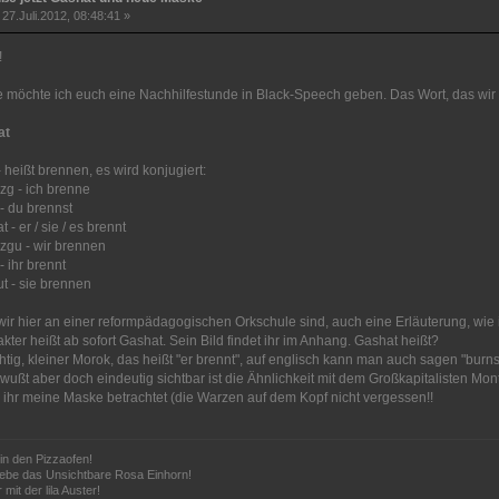
27.Juli.2012, 08:48:41 »
!
 möchte ich euch eine Nachhilfestunde in Black-Speech geben. Das Wort, das wir 
at
 heißt brennen, es wird konjugiert:
zg - ich brenne
- du brennst
 - er / sie / es brennt
zgu - wir brennen
- ihr brennt
t - sie brennen
wir hier an einer reformpädagogischen Orkschule sind, auch eine Erläuterung, wie
kter heißt ab sofort Gashat. Sein Bild findet ihr im Anhang. Gashat heißt?
chtig, kleiner Morok, das heißt "er brennt", auf englisch kann man auch sagen "burns
ußt aber doch eindeutig sichtbar ist die Ähnlichkeit mit dem Großkapitalisten M
ihr meine Maske betrachtet (die Warzen auf dem Kopf nicht vergessen!!
in den Pizzaofen!
lebe das Unsichtbare Rosa Einhorn!
 mit der lila Auster!