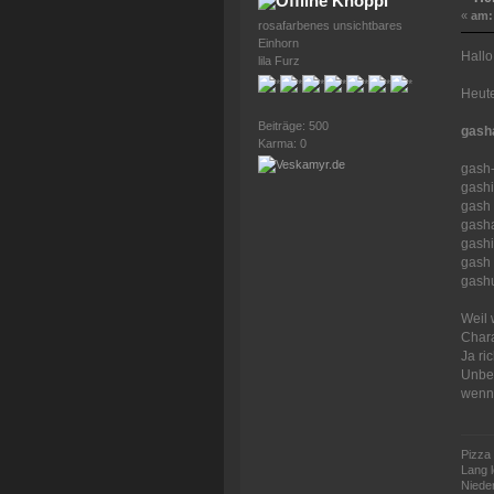
Knoppi
«
am:
rosafarbenes unsichtbares
Einhorn
Hallo
lila Furz
Heute
Beiträge: 500
gash
Karma: 0
gash-
gashi
gash 
gashat
gashi
gash 
gashu
Weil 
Chara
Ja ri
Unbew
wenn 
Pizza 
Lang 
Nieder