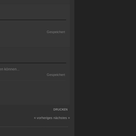
Gespeichert
en können...
Gespeichert
DRUCKEN
« vorheriges
nächstes »