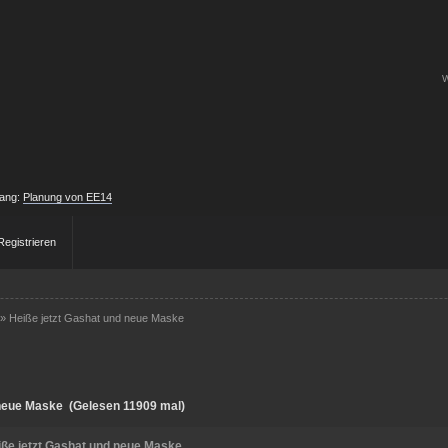
W
fang:
Planung von EE14
Registrieren
»
Heiße jetzt Gashat und neue Maske
 neue Maske (Gelesen 11909 mal)
iße jetzt Gashat und neue Maske