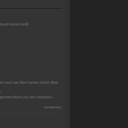
heute lernen heißt
 ihr euch das Wort merken könnt. Mein
".
ontgomery Burns aus den Simpsons,
Gespeichert