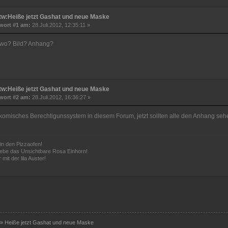
tw:Heiße jetzt Gashat und neue Maske
wort #1 am:
28.Juli.2012, 12:35:11 »
 wo? Bild? Anhang?
tw:Heiße jetzt Gashat und neue Maske
wort #2 am:
28.Juli.2012, 16:36:27 »
komisches Berechtigunssystem in diesem Forum, jetzt sollten alle den Anhang seh
in den Pizzaofen!
lebe das Unsichtbare Rosa Einhorn!
 mit der lila Auster!
»
Heiße jetzt Gashat und neue Maske