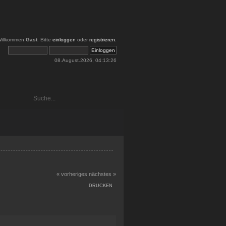
illkommen
Gast
. Bitte
einloggen
oder
registrieren
.
08.August.2026, 04:13:26
« vorheriges
nächstes »
DRUCKEN