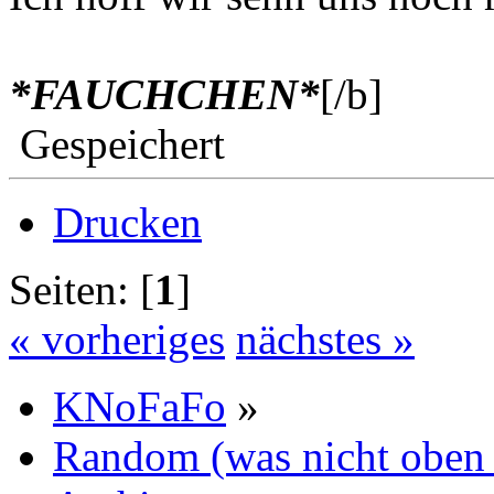
*FAUCHCHEN*
[/b]
Gespeichert
Drucken
Seiten: [
1
]
« vorheriges
nächstes »
KNoFaFo
»
Random (was nicht oben 