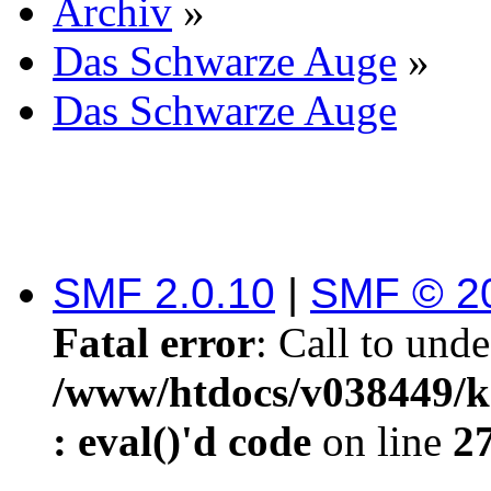
Archiv
»
Das Schwarze Auge
»
Das Schwarze Auge
SMF 2.0.10
|
SMF © 2
Fatal error
: Call to und
/www/htdocs/v038449/k
: eval()'d code
on line
2